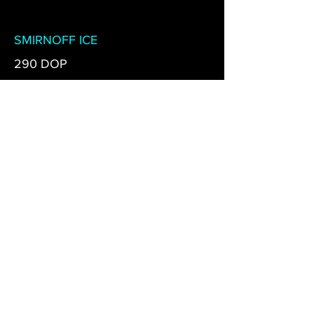
SMIRNOFF ICE
290 DOP
SMIRNOFF MANZANA
290 DOP
SMIRNOFF RASPBERRY
290 DOP
SMIRNOFF BLUEBERRY
290 DOP